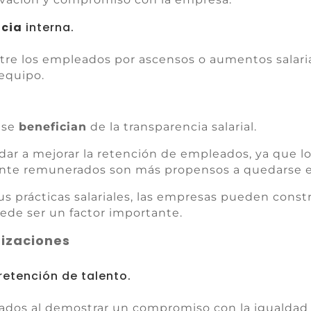
cia
interna.
e los empleados por ascensos o aumentos salarial
 equipo.
s
 se
benefician
de la transparencia salarial.
dar a mejorar la retención de empleados, ya que l
ente remunerados son más propensos a quedarse en
us prácticas salariales, las empresas pueden const
uede ser un factor importante.
nizaciones
retención de talento.
ados al demostrar un compromiso con la igualdad sa