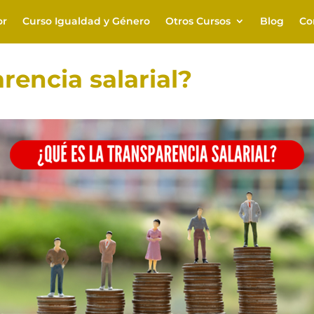
or
Curso Igualdad y Género
Otros Cursos
Blog
Co
rencia salarial?