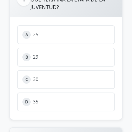
JUVENTUD?
25
A
29
B
30
C
35
D