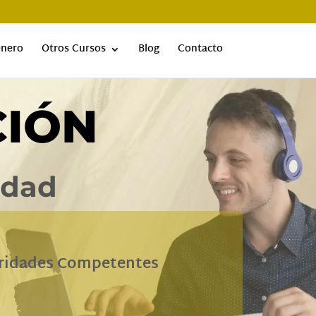
énero
Otros Cursos
Blog
Contacto
CIÓN
idad
oridades Competentes