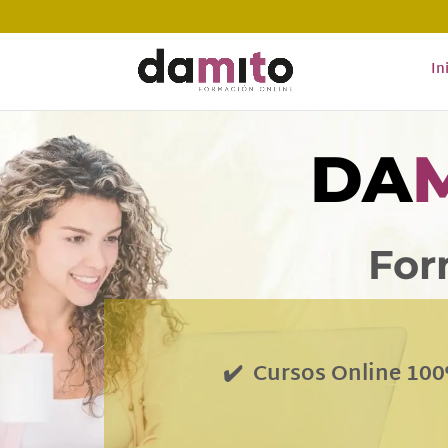
In
DA
For
✔️ C
ursos Online 100