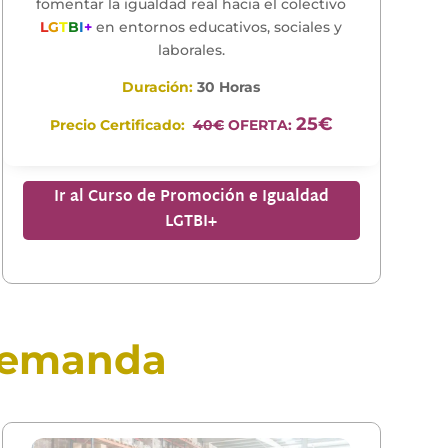
fomentar la igualdad real hacia el colectivo
L
G
T
B
I
+
en entornos educativos, sociales y
laborales.
Duración:
30 Horas
25€
Precio Certificado:
40€
OFERTA:
Ir al Curso de Promoción e Igualdad
LGTBI+
 demanda