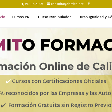
916 16 21 09
consulta@damito.net
icio
Cursos PRL
Curso Manipulador
Curso Igualdad y G
M
I
T
O FORMA
mación Online de Cal
✔️
Cursos con Certificaciones Oficiales
% reconocidos por las Empresas
y las Aut
✔️ Formación Gratuita sin Registro Previo