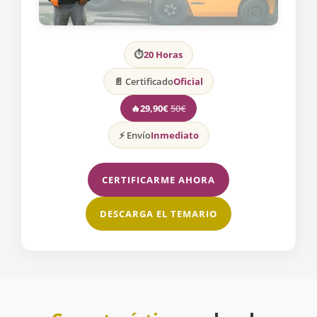
⏱
20 Horas
📄 Certificado
Oficial
🔥
29,90€
50€
⚡ Envío
Inmediato
CERTIFICARME AHORA
DESCARGA EL TEMARIO