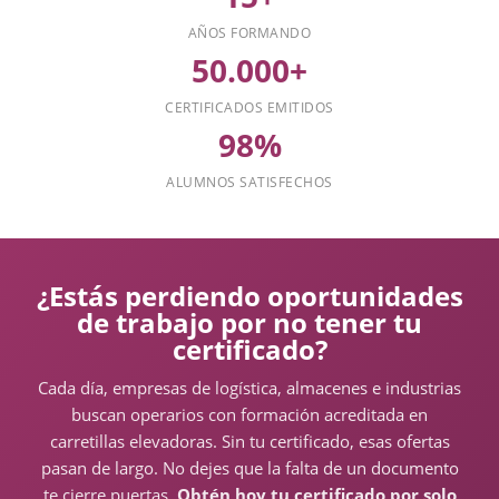
AÑOS FORMANDO
50.000+
CERTIFICADOS EMITIDOS
98%
ALUMNOS SATISFECHOS
¿Estás perdiendo oportunidades
de trabajo por no tener tu
certificado?
Cada día, empresas de logística, almacenes e industrias
buscan operarios con formación acreditada en
carretillas elevadoras. Sin tu certificado, esas ofertas
pasan de largo. No dejes que la falta de un documento
te cierre puertas.
Obtén hoy tu certificado por solo