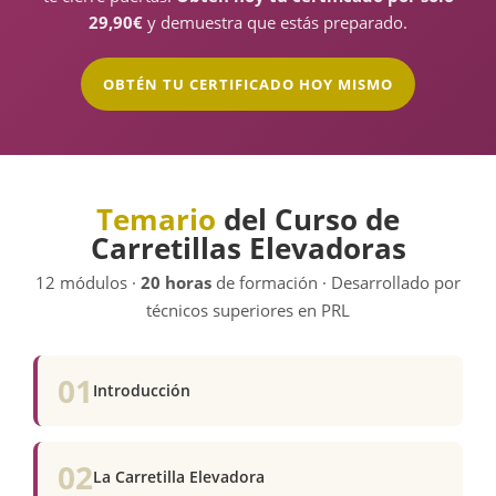
29,90€
y demuestra que estás preparado.
OBTÉN TU CERTIFICADO HOY MISMO
Temario
del Curso de
Carretillas Elevadoras
12 módulos ·
20 horas
de formación · Desarrollado por
técnicos superiores en PRL
01
Introducción
02
La Carretilla Elevadora