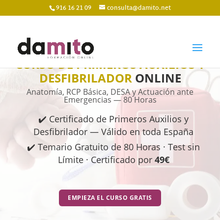
916 16 21 09
consulta@damito.net
CURSO DE PRIMEROS AUXILIOS Y
DESFIBRILADOR
ONLINE
Anatomía, RCP Básica, DESA y Actuación ante
Emergencias — 80 Horas
✔️ Certificado de Primeros Auxilios y
Desfibrilador — Válido en toda España
✔️ Temario Gratuito de 80 Horas · Test sin
Límite · Certificado por
49€
EMPIEZA EL CURSO GRATIS