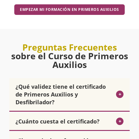
EMPEZAR MI FORMACIÓN EN PRIMEROS AUXILIOS
Preguntas Frecuentes
sobre el Curso de Primeros
Auxilios
¿Qué validez tiene el certificado
de Primeros Auxilios y
+
Desfibrilador?
El certificado de
Primeros Auxilios y
¿Cuánto cuesta el certificado?
+
Desfibrilador
de Damito Formación tiene
validez en todo el territorio nacional
. La
La formación es
completamente gratuita
.