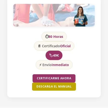
⏱
80 Horas
📄 Certificado
Oficial
🏷️
49€
⚡ Envío
Inmediato
CERTIFICARME AHORA
DESCARGA EL MANUAL