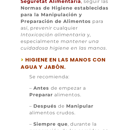
Seguretat Alimentària
,
seguir las
Normas de Higiene establecidas
para la Manipulación y
Preparación de Alimentos
para
así, p
revenir
cualquier
Intoxicación alimentaria
y,
especialmente m
antener una
cuidadosa higiene en las manos
.
>
HIGIENE EN LAS MANOS CON
AGUA Y JABÓN.
Se recomienda:
–
Antes
de empezar a
Preparar
alimentos.
–
Después
de
Manipular
alimentos crudos.
–
Siempre que
, durante la