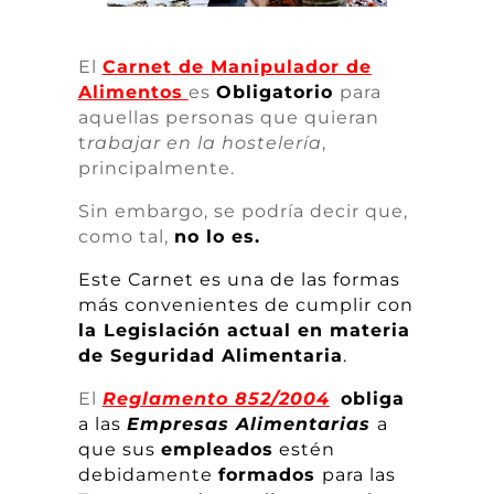
El
Carnet de Manipulador de
Alimentos
es
Obligatorio
para
aquellas personas que quieran
t
rabajar en la hostelería
,
principalmente.
Sin embargo, se podría decir que,
como tal,
no lo es.
Este Carnet es una de las formas
más convenientes de cumplir con
la Legislación actual en materia
de Seguridad Alimentaria
.
El
Reglamento 852/2004
o
bliga
a las
Empresas Alimentarias
a
que sus
empleados
estén
debidamente
f
ormados
para las