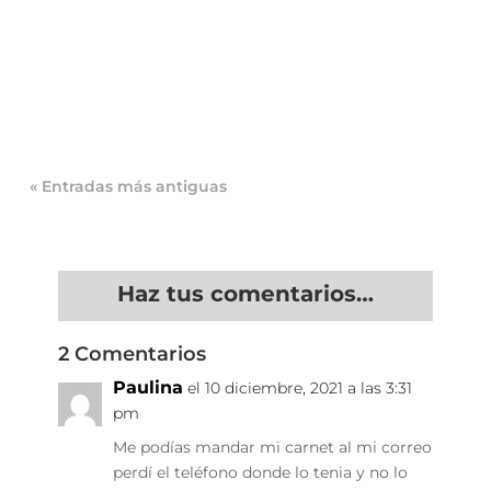
Inspección de Sanidad en Restaurantes: Qué
Revisan, Sanciones y Cómo Prepararte
Imagina la escena: es viernes noche, el
restaurante está lleno, la...
« Entradas más antiguas
Haz tus comentarios…
2 Comentarios
Paulina
el 10 diciembre, 2021 a las 3:31
pm
Me podías mandar mi carnet al mi correo
perdí el teléfono donde lo tenia y no lo