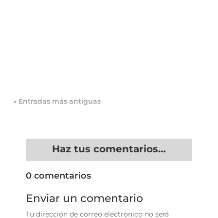
Inspección de Sanidad en Restaurantes: Qué
Revisan, Sanciones y Cómo Prepararte
Imagina la escena: es viernes noche, el
restaurante está lleno, la...
« Entradas más antiguas
Haz tus comentarios…
0 comentarios
Enviar un comentario
Tu dirección de correo electrónico no será