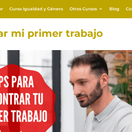
or
Curso Igualdad y Género
Otros Cursos
Blog
Co
ar mi primer trabajo