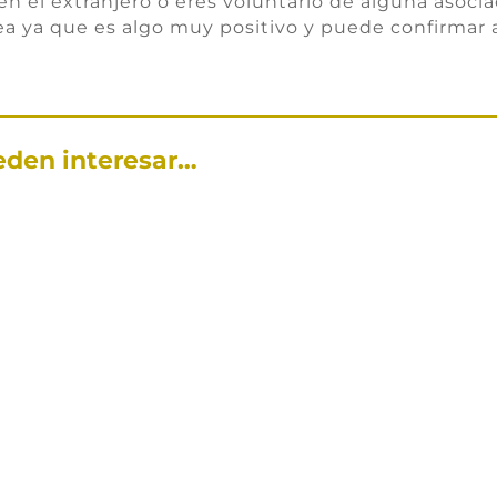
en el extranjero o eres voluntario de alguna asociac
a ya que es algo muy positivo y puede confirmar 
eden interesar…