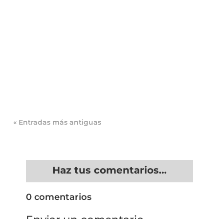
Inspección de Sanidad en Restaurantes: Qué
Revisan, Sanciones y Cómo Prepararte
Imagina la escena: es viernes noche, el
restaurante está lleno, la...
« Entradas más antiguas
Haz tus comentarios…
0 comentarios