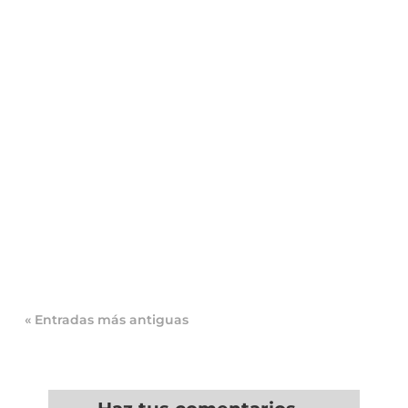
Inspección de Sanidad en Restaurantes: Qué
Revisan, Sanciones y Cómo Prepararte
Imagina la escena: es viernes noche, el
restaurante está lleno, la...
« Entradas más antiguas