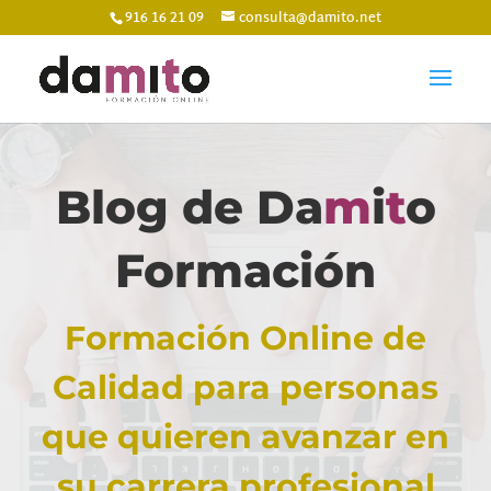
916 16 21 09
consulta@damito.net
Blog de Da
m
i
t
o
Formación
Formación Online de
Calidad para personas
que quieren avanzar en
su carrera profesional